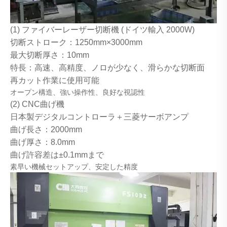
(1) ファイバーレーザー切断機 (ドイツ輸入 2000W)
切断ストローク：1250mm×3000mm
最大切断厚さ：10mm
特長：高速、高精度、ノロが少なく、滑らかな切断面
再カット作業に使用可能
オープン構造、強い操作性、良好な視認性
(2) CNC曲げ機
日本製デジタルコントローラ＋三菱サーボアンプ
曲げ長さ：2000mm
曲げ厚さ：8.0mm
曲げ許容差は±0.1mmまで
素早い機械セットアップ、安定した精度