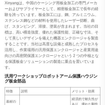
Xinyangは、中国のケーシング用板金加工の専門メーカ
ーおよびサプライヤーとして、精密板金加工で長年の経
験を誇っています。板金加工には、鋼、アルミニウム、
ステンレス鋼などの材料を使用したレーザー切断、曲
げ、スタンピング、溶接、塗装が含まれます。当社の目
標は、高い構造強度、優れた保護性能、正確な寸法、そ
して美しいデザインを備えた機器エンクロージャを製造
することです。当社は高度な設備と成熟したプロセスを
活用し、作業場用の汎用保護エンクロージャと産業用途
向けの高密閉保護エンクロージャという 2 つの中核とな
る保護板金ソリューションの製造に重点を置いていま
す。
汎用ワークショップロボットアーム保護ハウジン
グ板金部品
特徴
説明
メリット・効果
経済的で耐久性が
基材の
あり、優れた剛性