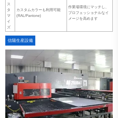
ス
作業場環境にマッチし、
タ
カスタムカラーも利用可能
プロフェッショナルなイ
マ
(RAL/Pantone)
メージを高めます
イ
ズ
信陽生産設備