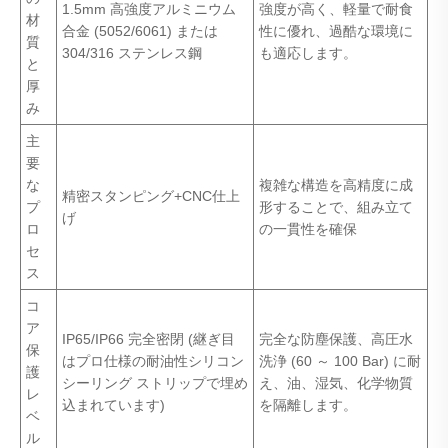
1.5mm 高強度アルミニウム
強度が高く、軽量で耐食
材
合金 (5052/6061) または
性に優れ、過酷な環境に
質
304/316 ステンレス鋼
も適応します。
と
厚
み
主
要
な
複雑な構造を高精度に成
精密スタンピング+CNC仕上
プ
形することで、組み立て
げ
ロ
の一貫性を確保
セ
ス
コ
ア
IP65/IP66 完全密閉 (継ぎ目
完全な防塵保護、高圧水
保
はプロ仕様の耐油性シリコン
洗浄 (60 ～ 100 Bar) に耐
護
シーリング ストリップで埋め
え、油、湿気、化学物質
レ
込まれています)
を隔離します。
ベ
ル