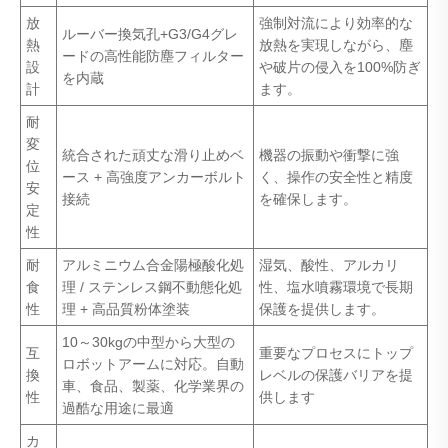
放
強制対流により効率的な
ルーバー換気孔+G3/G4グレ
熱
放熱を実現しながら、塵
ードの高性能防塵フィルター
設
や破片の侵入を100%防ぎ
を内蔵
計
ます。
耐
変
統合された頑丈な滑り止めベ
機器の振動や衝撃に強
位
ース + 高強度アンカーボルト
く、操作の安全性と精度
安
接続
を確保します。
定
性
耐
アルミニウム合金陽極酸化処
湿気、酸性、アルカリ
食
理 / ステンレス鋼不動態化処
性、塩水噴霧環境で長期
性
理 + 高品質粉体塗装
保護を提供します。
10～30kgの中型から大型の
互
重要なプロセスにトップ
ロボットアームに対応。自動
換
レベルの保護バリアを提
車、食品、製薬、化学業界の
性
供します
過酷な用途に最適
カ