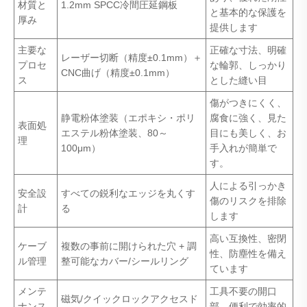
材質と
1.2mm SPCC冷間圧延鋼板
と基本的な保護を
厚み
提供します
主要な
正確な寸法、明確
レーザー切断（精度±0.1mm）＋
プロセ
な輪郭、しっかり
CNC曲げ（精度±0.1mm）
ス
とした縫い目
傷がつきにくく、
静電粉体塗装（エポキシ・ポリ
腐食に強く、見た
表面処
エステル粉体塗装、80～
目にも美しく、お
理
100μm）
手入れが簡単で
す。
人による引っかき
安全設
すべての鋭利なエッジを丸くす
傷のリスクを排除
計
る
します
高い互換性、密閉
ケーブ
複数の事前に開けられた穴 + 調
性、防塵性を備え
ル管理
整可能なカバー/シールリング
ています
メンテ
工具不要の開口
磁気/クイックロックアクセスド
ナンス
部、便利で効率的