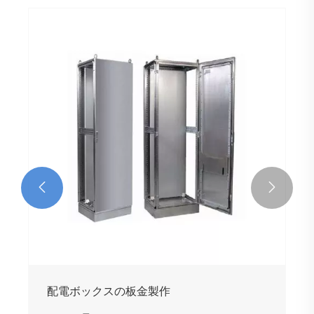


配電ボックスの板金製作