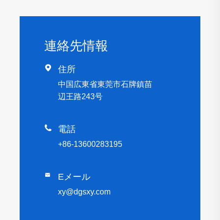
連絡先情報

住所
中国広東省東莞市石牌鎮苗
辺王路243号

電話
+86-13600283195

Eメール
xy@dgsxy.com