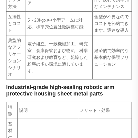
ア
方法
なメンテナンス
互換性
金型が不要なので
5～20kgの中小型アームに対
とコス
コストを節約でき
応。標準穴位置は微調整可能
ト
ます。迅速な導入
典型的
電子組立、一般機械加工、研究
なアプ
室、倉庫保管および物流、科学
経済的で効率的な
リケー
研究および教育など、乾燥した
基本的な保護ソリ
ション
粉塵の多い環境に適していま
ューション
シナリ
す。
オ
Industrial-grade high-sealing robotic arm
protective housing sheet metal parts
特
説明
メリット・効果
徴
基
材
の